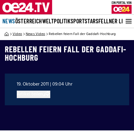
NEWS
ÖSTERREICH
WELT
POLITIK
SPORT
STARS
FELLNER LIVE
Video
News Video
Rebellen feiern Fall der Gaddafi-Hochburg
REBELLEN FEIERN FALL DER GADDAFI-
HOCHBURG
19. Oktober 2011 | 09:04 Uhr
Artikel teilen