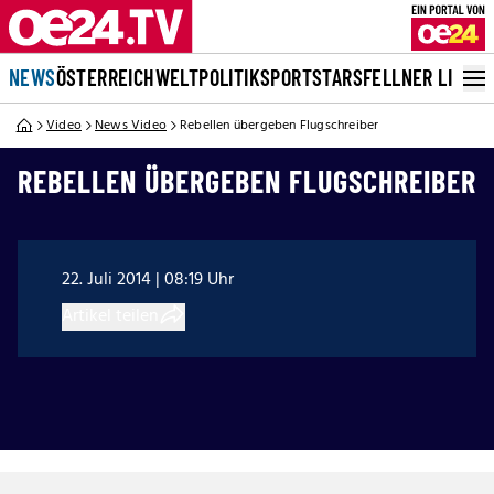
NEWS
ÖSTERREICH
WELT
POLITIK
SPORT
STARS
FELLNER LIVE
Video
News Video
Rebellen übergeben Flugschreiber
REBELLEN ÜBERGEBEN FLUGSCHREIBER
22. Juli 2014 | 08:19 Uhr
Artikel teilen