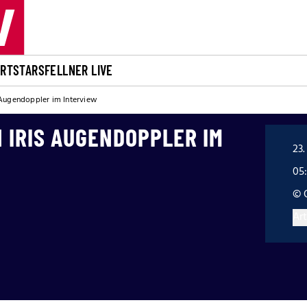
ORT
STARS
FELLNER LIVE
 Augendoppler im Interview
 IRIS AUGENDOPPLER IM
23.
05
© 
Art