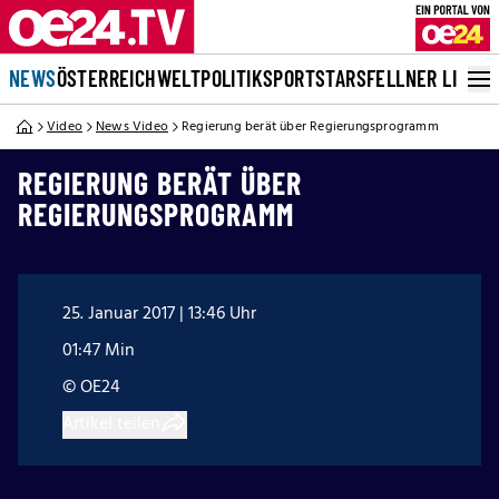
NEWS
ÖSTERREICH
WELT
POLITIK
SPORT
STARS
FELLNER LIVE
Video
News Video
Regierung berät über Regierungsprogramm
REGIERUNG BERÄT ÜBER
REGIERUNGSPROGRAMM
25. Januar 2017 | 13:46 Uhr
01:47 Min
© OE24
Artikel teilen