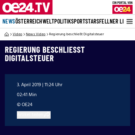
NEWS
ÖSTERREICH
WELT
POLITIK
SPORT
STARS
FELLNER LIVE
Video
News Video
Regierung beschließt Digitalsteuer
REGIERUNG BESCHLIESST D
IGITALSTEUER
3. April 2019 | 11:24 Uhr
02:41 Min
© OE24
Artikel teilen