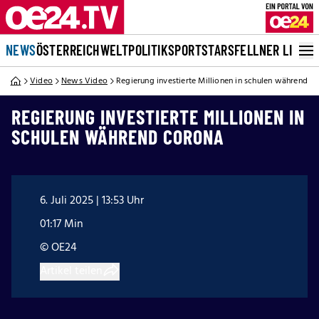
NEWS
ÖSTERREICH
WELT
POLITIK
SPORT
STARS
FELLNER LIVE
Video
News Video
Regierung investierte Millionen in schulen während C
REGIERUNG INVESTIERTE MILLIONEN IN
SCHULEN WÄHREND CORONA
6. Juli 2025 | 13:53 Uhr
01:17 Min
© OE24
Artikel teilen