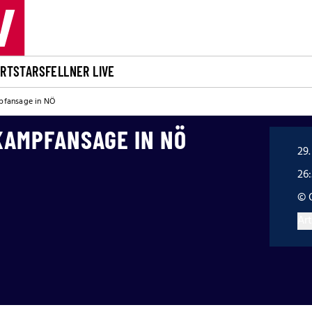
ORT
STARS
FELLNER LIVE
pfansage in NÖ
KAMPFANSAGE IN NÖ
29.
26
© 
Art