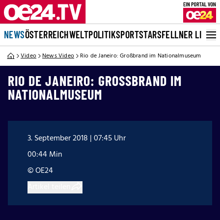
NEWS
ÖSTERREICH
WELT
POLITIK
SPORT
STARS
FELLNER LIVE
Video
News Video
Rio de Janeiro: Großbrand im Nationalmuseum
RIO DE JANEIRO: GROSSBRAND IM N
ATIONALMUSEUM
3. September 2018 | 07:45 Uhr
00:44 Min
© OE24
Artikel teilen