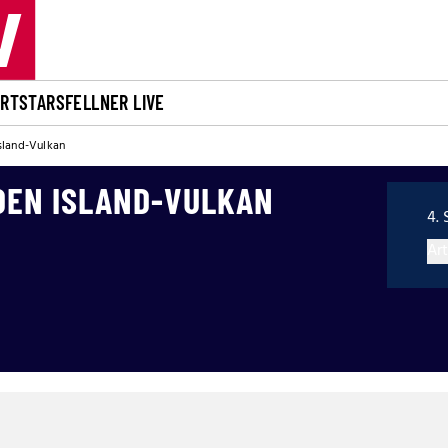
ORT
STARS
FELLNER LIVE
sland-Vulkan
DEN ISLAND-VULKAN
4. 
Art