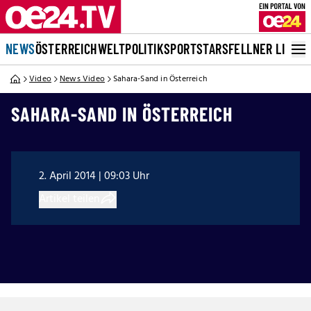
NEWS
ÖSTERREICH
WELT
POLITIK
SPORT
STARS
FELLNER LIVE
Video
News Video
Sahara-Sand in Österreich
SAHARA-SAND IN ÖSTERREICH
2. April 2014 | 09:03 Uhr
Artikel teilen