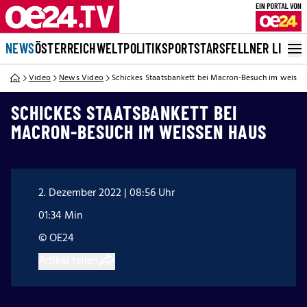
NEWS
ÖSTERREICH
WELT
POLITIK
SPORT
STARS
FELLNER LIVE
Video
News Video
Schickes Staatsbankett bei Macron-Besuch im weisse
SCHICKES STAATSBANKETT BEI
MACRON-BESUCH IM WEISSEN HAUS
2. Dezember 2022 | 08:56 Uhr
01:34 Min
© OE24
Artikel teilen