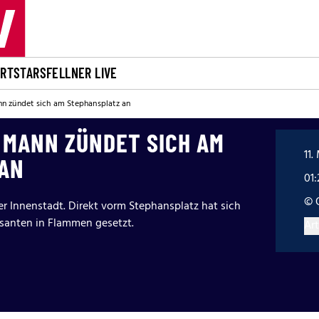
ORT
STARS
FELLNER LIVE
n zündet sich am Stephansplatz an
 MANN ZÜNDET SICH AM
11.
AN
01
© 
r Innenstadt. Direkt vorm Stephansplatz hat sich
santen in Flammen gesetzt.
Art