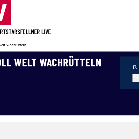
ORT
STARS
FELLNER LIVE
elt wachrütteln
OLL WELT WACHRÜTTELN
17.
Art