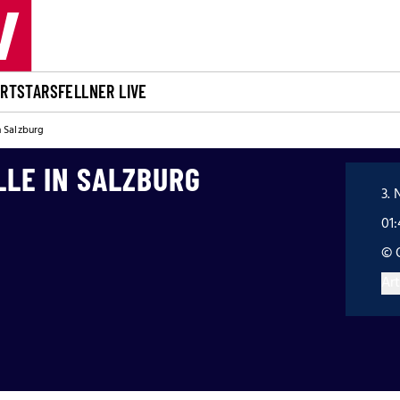
ORT
STARS
FELLNER LIVE
 Salzburg
LE IN SALZBURG
3. 
01
© 
Art