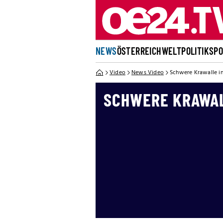
NEWS
ÖSTERREICH
WELT
POLITIK
SP
Video
News Video
Schwere Krawalle in
SCHWERE KRAWAL