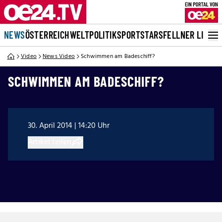
NEWS
ÖSTERREICH
WELT
POLITIK
SPORT
STARS
FELLNER LIVE
Video
News Video
Schwimmen am Badeschiff?
SCHWIMMEN AM BADESCHIFF?
30. April 2014 | 14:20 Uhr
Artikel teilen