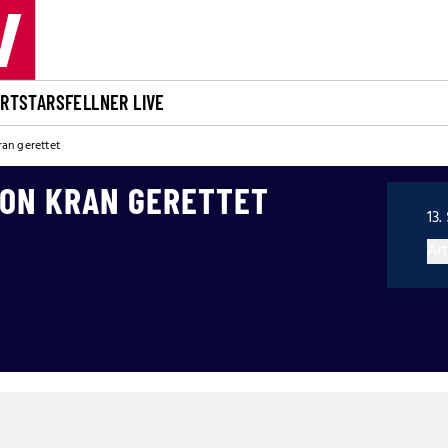
ORT
STARS
FELLNER LIVE
an gerettet
ON KRAN GERETTET
13.
Art