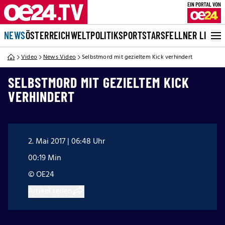
NEWS
ÖSTERREICH
WELT
POLITIK
SPORT
STARS
FELLNER LIVE
Video
News Video
Selbstmord mit gezieltem Kick verhindert
SELBSTMORD MIT GEZIELTEM KICK
VERHINDERT
2. Mai 2017 | 06:48 Uhr
00:19 Min
© OE24
Artikel teilen