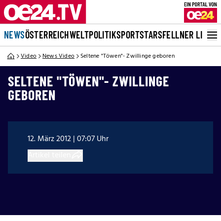
NEWS
ÖSTERREICH
WELT
POLITIK
SPORT
STARS
FELLNER LIVE
Video
News Video
Seltene "Töwen"- Zwillinge geboren
SELTENE "TÖWEN"- ZWILLINGE
GEBOREN
12. März 2012 | 07:07 Uhr
Artikel teilen