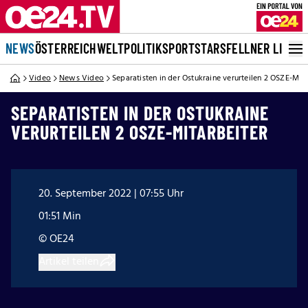
NEWS
ÖSTERREICH
WELT
POLITIK
SPORT
STARS
FELLNER LIVE
Video
News Video
Separatisten in der Ostukraine verurteilen 2 OSZE-Mita
SEPARATISTEN IN DER OSTUKRAINE
VERURTEILEN 2 OSZE-MITARBEITER
20. September 2022 | 07:55 Uhr
01:51 Min
© OE24
Artikel teilen