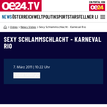
NEWS
ÖSTERREICH
WELT
POLITIK
SPORT
STARS
FELLNER LIVE
Video
News Video
Sexy Schlammschlacht - Karneval Rio
SEXY SCHLAMMSCHLACHT - KARNEVAL
RIO
7. März 2011 | 10:22 Uhr
Artikel teilen