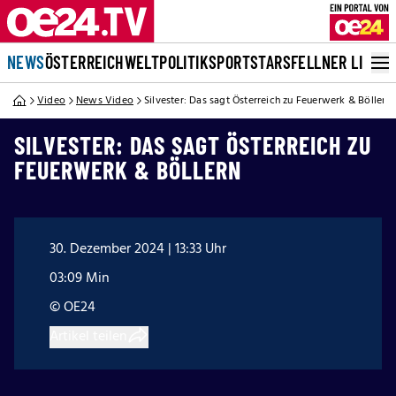
NEWS
ÖSTERREICH
WELT
POLITIK
SPORT
STARS
FELLNER LIVE
Video
News Video
Silvester: Das sagt Österreich zu Feuerwerk & Böllern
SILVESTER: DAS SAGT ÖSTERREICH ZU
FEUERWERK & BÖLLERN
30. Dezember 2024 | 13:33 Uhr
03:09 Min
© OE24
Artikel teilen