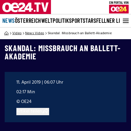
NEWS
ÖSTERREICH
WELT
POLITIK
SPORT
STARS
FELLNER LIVE
Video
News Video
Skandal: Missbrauch an Ballett-Akademie
SKANDAL: MISSBRAUCH AN BALLETT-
AKADEMIE
11. April 2019 | 06:07 Uhr
02:17 Min
© OE24
Artikel teilen