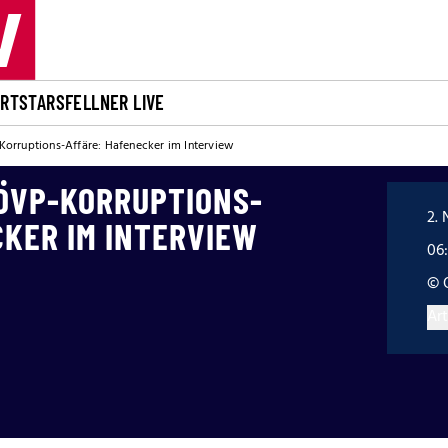
ORT
STARS
FELLNER LIVE
orruptions-Affäre: Hafenecker im Interview
ÖVP-KORRUPTIONS-
2. 
CKER IM INTERVIEW
06
© 
Art