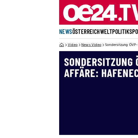
NEWS
ÖSTERREICH
WELT
POLITIK
SP
Video
News Video
Sondersitzung ÖVP-K
SONDERSITZUNG 
AFFÄRE: HAFENE