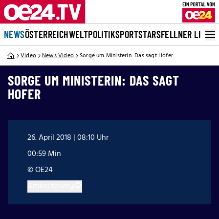
NEWS
ÖSTERREICH
WELT
POLITIK
SPORT
STARS
FELLNER LIVE
Video
News Video
Sorge um Ministerin: Das sagt Hofer
SORGE UM MINISTERIN: DAS SAGT
HOFER
26. April 2018 | 08:10 Uhr
00:59 Min
© OE24
Artikel teilen