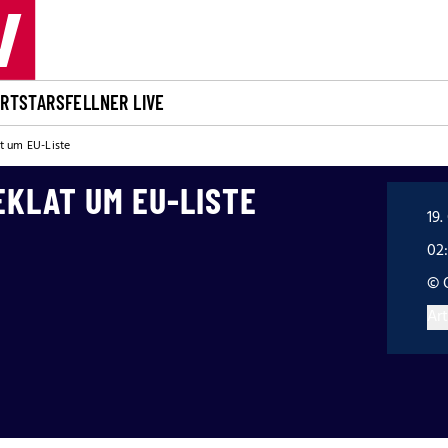
ORT
STARS
FELLNER LIVE
t um EU-Liste
EKLAT UM EU-LISTE
19.
02
© 
Art