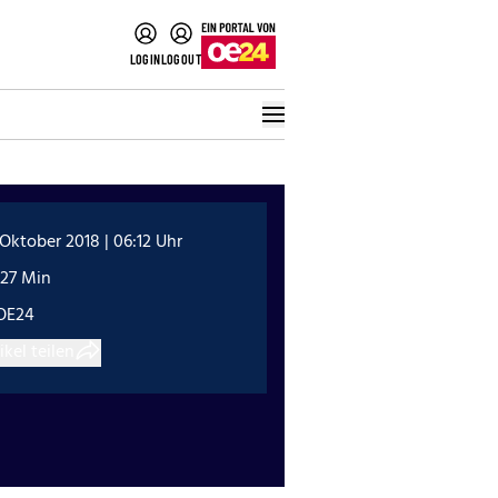
LOGIN
LOGOUT
 Oktober 2018 | 06:12 Uhr
:27 Min
OE24
ikel teilen