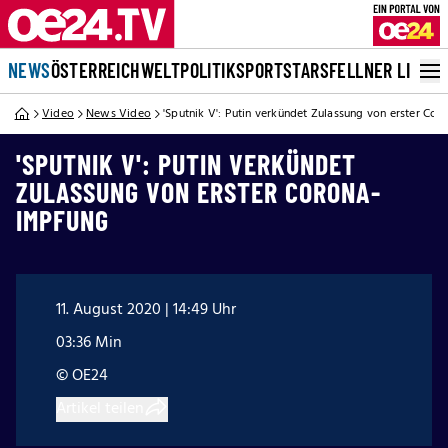
NEWS
ÖSTERREICH
WELT
POLITIK
SPORT
STARS
FELLNER LIVE
Video
News Video
'Sputnik V': Putin verkündet Zulassung von erster Co
'SPUTNIK V': PUTIN VERKÜNDET
ZULASSUNG VON ERSTER CORONA-
IMPFUNG
11. August 2020 | 14:49 Uhr
03:36 Min
© OE24
Artikel teilen