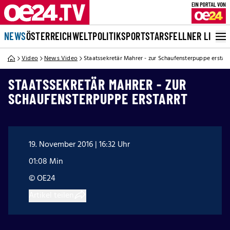
NEWS
ÖSTERREICH
WELT
POLITIK
SPORT
STARS
FELLNER LIVE
Video
News Video
Staatssekretär Mahrer - zur Schaufensterpuppe erstarr
STAATSSEKRETÄR MAHRER - ZUR
SCHAUFENSTERPUPPE ERSTARRT
19. November 2016 | 16:32 Uhr
01:08 Min
© OE24
Artikel teilen