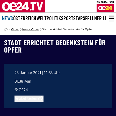
NEWS
ÖSTERREICH
WELT
POLITIK
SPORT
STARS
FELLNER LIVE
Video
News Video
Stadt errichtet Gedenkstein für Opfer
STADT ERRICHTET GEDENKSTEIN FÜR
OPFER
25. Januar 2021 | 14:53 Uhr
01:38 Min
© OE24
Artikel teilen