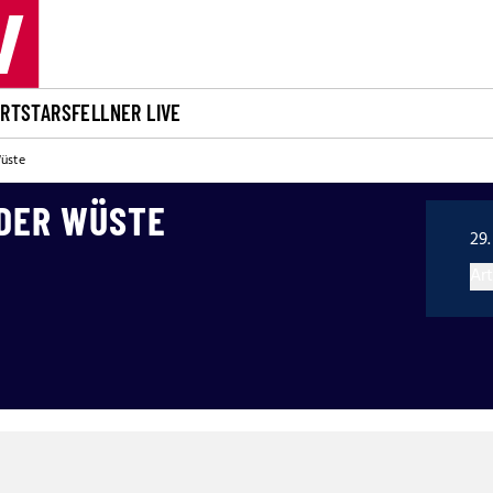
ORT
STARS
FELLNER LIVE
Wüste
 DER WÜSTE
29.
Art