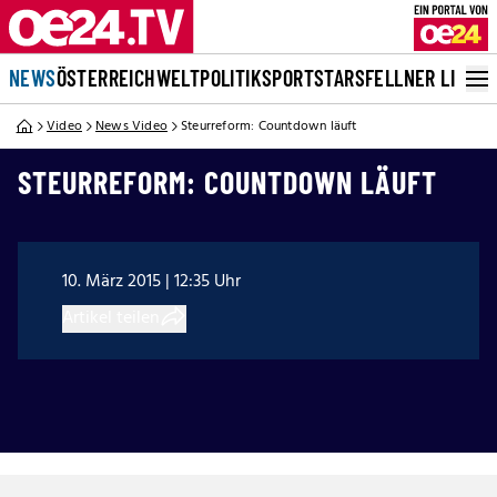
NEWS
ÖSTERREICH
WELT
POLITIK
SPORT
STARS
FELLNER LIVE
Video
News Video
Steurreform: Countdown läuft
STEURREFORM: COUNTDOWN LÄUFT
10. März 2015 | 12:35 Uhr
Artikel teilen