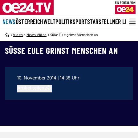
NEWS
ÖSTERREICH
WELT
POLITIK
SPORT
STARS
FELLNER LIVE
Video
News Video
Süße Eule grinst Menschen an
SÜSSE EULE GRINST MENSCHEN AN
10. November 2014 | 14:38 Uhr
Artikel teilen