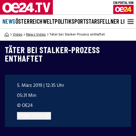
NEWS
ÖSTERREICH
WELT
POLITIK
SPORT
STARS
FELLNER LIVE
Video
News Video
Täter bei Stalker-Prozess enthaftet
TÄTER BEI STALKER-PROZESS
ENTHAFTET
5. März 2019 | 12:35 Uhr
05:31 Min
© OE24
Artikel teilen