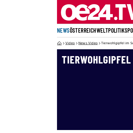
NEWS
ÖSTERREICH
WELT
POLITIK
SP
Video
News Video
Tierwohlgipfel im S
TIERWOHLGIPFEL 