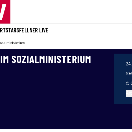
ORT
STARS
FELLNER LIVE
ozialministerium
IM SOZIALMINISTERIUM
24.
10:
© 
Art