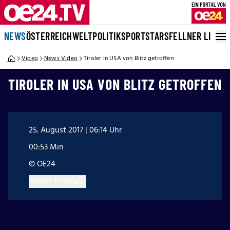
NEWS
ÖSTERREICH
WELT
POLITIK
SPORT
STARS
FELLNER LIVE
Video
News Video
Tiroler in USA von Blitz getroffen
TIROLER IN USA VON BLITZ GETROFFEN
25. August 2017 | 06:14 Uhr
00:53 Min
© OE24
Artikel teilen