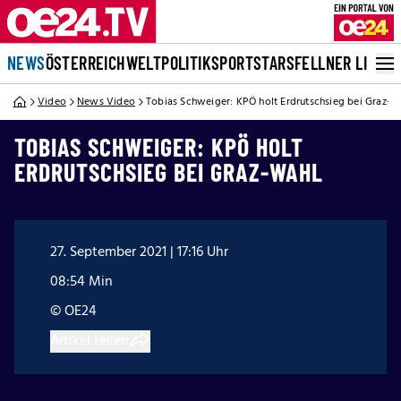
NEWS
ÖSTERREICH
WELT
POLITIK
SPORT
STARS
FELLNER LIVE
Video
News Video
Tobias Schweiger: KPÖ holt Erdrutschsieg bei Graz-W
TOBIAS SCHWEIGER: KPÖ HOLT
ERDRUTSCHSIEG BEI GRAZ-WAHL
27. September 2021 | 17:16 Uhr
08:54 Min
© OE24
Artikel teilen