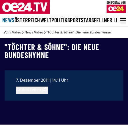
NEWS
ÖSTERREICH
WELT
POLITIK
SPORT
STARS
FELLNER LIVE
Video
News Video
"Töchter & Söhne": Die neue Bundeshymne
"TÖCHTER & SÖHNE": DIE NEUE
BUNDESHYMNE
7. Dezember 2011 | 14:11 Uhr
Artikel teilen