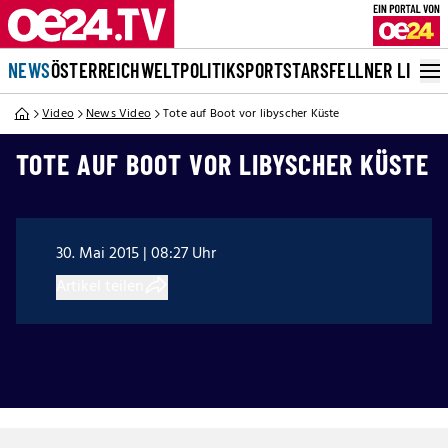
NEWS
ÖSTERREICH
WELT
POLITIK
SPORT
STARS
FELLNER LIVE
Video
News Video
Tote auf Boot vor libyscher Küste
TOTE AUF BOOT VOR LIBYSCHER KÜSTE
30. Mai 2015 | 08:27 Uhr
Artikel teilen