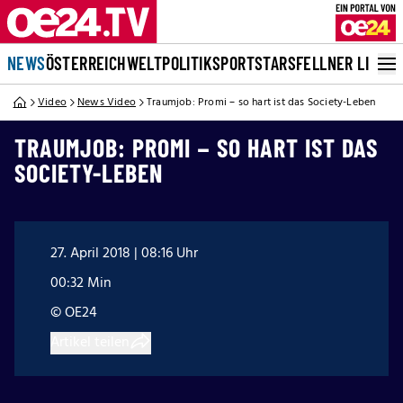
NEWS
ÖSTERREICH
WELT
POLITIK
SPORT
STARS
FELLNER LIVE
Video
News Video
Traumjob: Promi – so hart ist das Society-Leben
TRAUMJOB: PROMI – SO HART IST DAS
SOCIETY-LEBEN
27. April 2018 | 08:16 Uhr
00:32 Min
© OE24
Artikel teilen