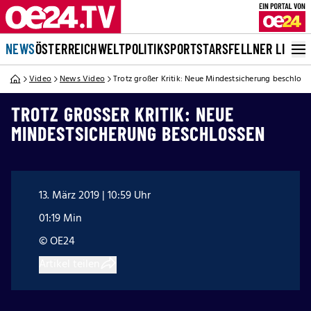
NEWS
ÖSTERREICH
WELT
POLITIK
SPORT
STARS
FELLNER LIVE
Video
News Video
Trotz großer Kritik: Neue Mindestsicherung beschloss
TROTZ GROSSER KRITIK: NEUE M
INDESTSICHERUNG BESCHLOSSEN
13. März 2019 | 10:59 Uhr
01:19 Min
© OE24
Artikel teilen