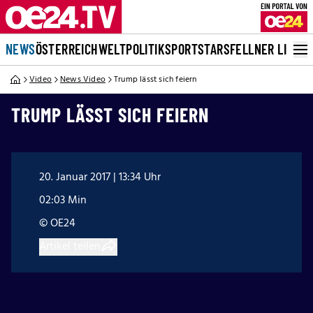
NEWS
ÖSTERREICH
WELT
POLITIK
SPORT
STARS
FELLNER LIVE
Video
News Video
Trump lässt sich feiern
TRUMP LÄSST SICH FEIERN
20. Januar 2017 | 13:34 Uhr
02:03 Min
© OE24
Artikel teilen