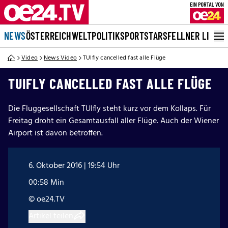
NEWS
ÖSTERREICH
WELT
POLITIK
SPORT
STARS
FELLNER LIVE
Video
News Video
TUIfly cancelled fast alle Flüge
TUIFLY CANCELLED FAST ALLE FLÜGE
Die Fluggesellschaft TUIfly steht kurz vor dem Kollaps. Für
Freitag droht ein Gesamtausfall aller Flüge. Auch der Wiener
Airport ist davon betroffen.
6. Oktober 2016 | 19:54 Uhr
00:58 Min
© oe24.TV
Artikel teilen