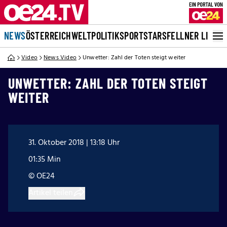
NEWS
ÖSTERREICH
WELT
POLITIK
SPORT
STARS
FELLNER LIVE
Video
News Video
Unwetter: Zahl der Toten steigt weiter
UNWETTER: ZAHL DER TOTEN STEIGT
WEITER
31. Oktober 2018 | 13:18 Uhr
01:35 Min
© OE24
Artikel teilen