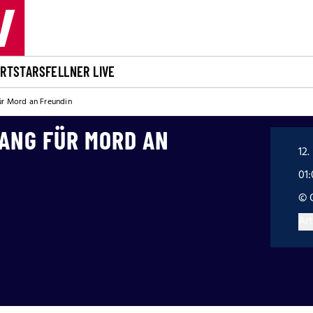
ORT
STARS
FELLNER LIVE
für Mord an Freundin
LANG FÜR MORD AN
12.
01:
© 
Art