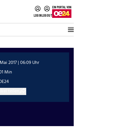
LOGIN
LOGOUT
 Mai 2017 | 06:09 Uhr
01 Min
OE24
ikel teilen