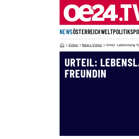
NEWS
ÖSTERREICH
WELT
POLITIK
SP
Video
News Video
Urteil: Lebenslang 
URTEIL: LEBENS
FREUNDIN