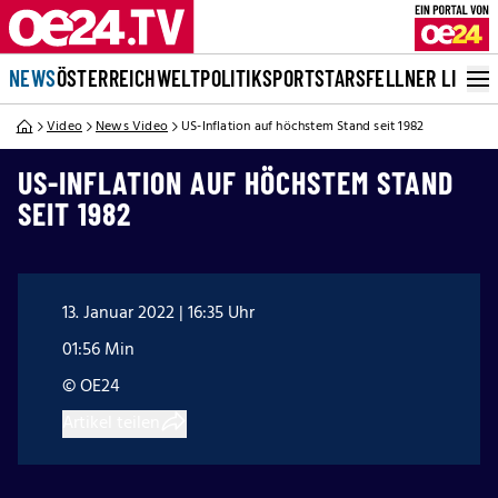
NEWS
ÖSTERREICH
WELT
POLITIK
SPORT
STARS
FELLNER LIVE
Video
News Video
US-Inflation auf höchstem Stand seit 1982
US-INFLATION AUF HÖCHSTEM STAND
SEIT 1982
13. Januar 2022 | 16:35 Uhr
01:56 Min
© OE24
Artikel teilen