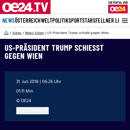
NEWS
ÖSTERREICH
WELT
POLITIK
SPORT
STARS
FELLNER LIVE
Video
News Video
US-Präsident Trump schießt gegen Wien
US-PRÄSIDENT TRUMP SCHIESST G
EGEN WIEN
31. Juli 2018 | 06:26 Uhr
01:11 Min
© OE24
Artikel teilen