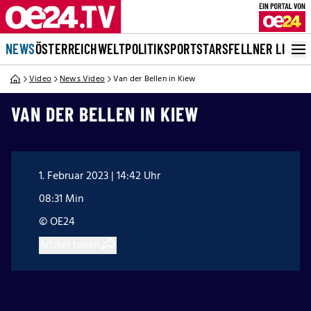
NEWS
ÖSTERREICH
WELT
POLITIK
SPORT
STARS
FELLNER LIVE
Video
News Video
Van der Bellen in Kiew
VAN DER BELLEN IN KIEW
1. Februar 2023 | 14:42 Uhr
08:31 Min
© OE24
Artikel teilen