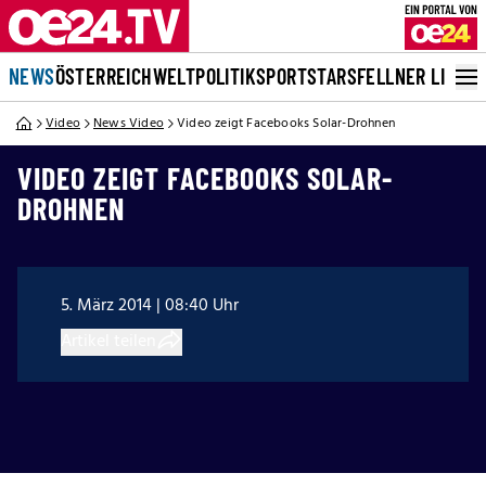
NEWS
ÖSTERREICH
WELT
POLITIK
SPORT
STARS
FELLNER LIVE
Video
News Video
Video zeigt Facebooks Solar-Drohnen
VIDEO ZEIGT FACEBOOKS SOLAR-
DROHNEN
5. März 2014 | 08:40 Uhr
Artikel teilen