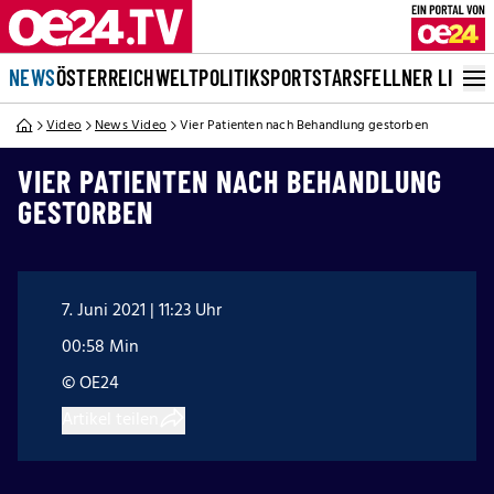
NEWS
ÖSTERREICH
WELT
POLITIK
SPORT
STARS
FELLNER LIVE
Video
News Video
Vier Patienten nach Behandlung gestorben
VIER PATIENTEN NACH BEHANDLUNG
GESTORBEN
7. Juni 2021 | 11:23 Uhr
00:58 Min
© OE24
Artikel teilen