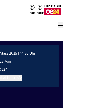
LOGIN
LOGOUT
 März 2025 | 14:52 Uhr
:23 Min
OE24
ikel teilen