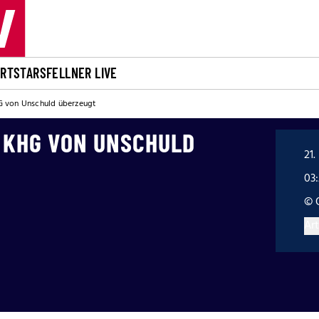
ORT
STARS
FELLNER LIVE
G von Unschuld überzeugt
: KHG VON UNSCHULD
21.
03
© 
Art