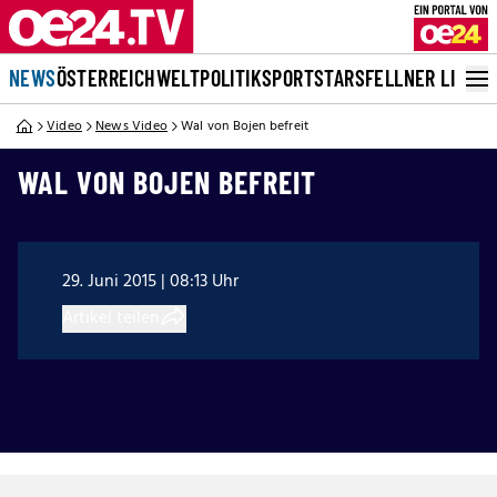
NEWS
ÖSTERREICH
WELT
POLITIK
SPORT
STARS
FELLNER LIVE
Video
News Video
Wal von Bojen befreit
WAL VON BOJEN BEFREIT
29. Juni 2015 | 08:13 Uhr
Artikel teilen